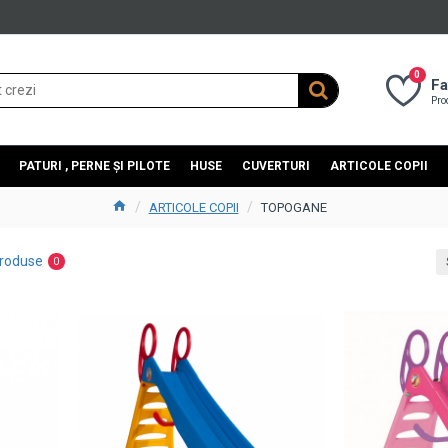
0
Fa
Pro
PATURI , PERNE ȘI PILOTE
HUSE
CUVERTURI
ARTICOLE COPII
ARTICOLE COPII
TOPOGANE
roduse
0