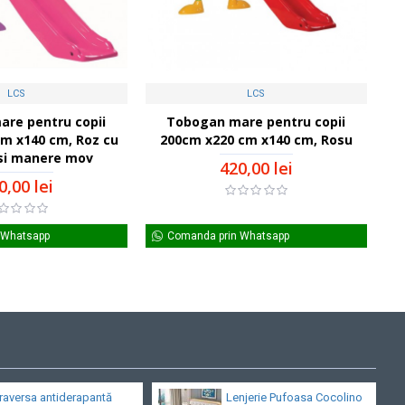
LCS
LCS
re pentru copii
Tobogan mare pentru copii
m x140 cm, Roz cu
200cm x220 cm x140 cm, Rosu
 si manere mov
420,00 lei
0,00 lei
 Whatsapp
Comanda prin Whatsapp
raversa antiderapantă
Lenjerie Pufoasa Cocolino