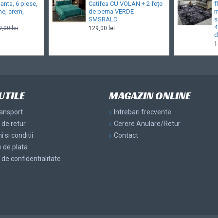
anta, 6 piese,
Catifea CU VOLAN + 2 fețe
f
ne, crem,
de perna VERDE
m
SMSRALD
s
4
,00 lei
129,00 lei
d
1
UTILE
MAGAZIN ONLINE
ransport
Intrebari frecvente
a de retur
Cerere Anulare/Retur
 si conditii
Contact
 de plata
a de confidentialitate