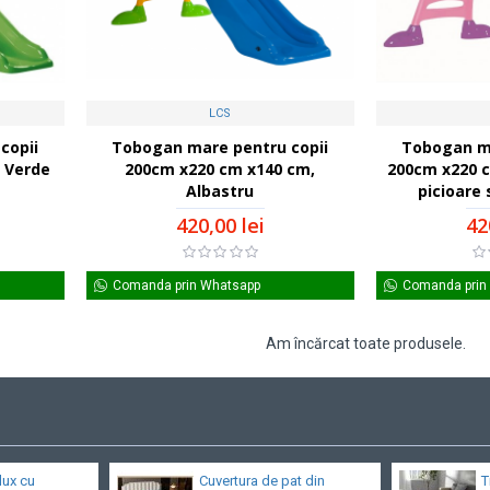
LCS
copii
Tobogan mare pentru copii
Tobogan ma
 Verde
200cm x220 cm x140 cm,
200cm x220 c
Albastru
picioare
420,00 lei
42
Comanda prin Whatsapp
Comanda prin
Am încărcat toate produsele.
lux cu
Cuvertura de pat din
T