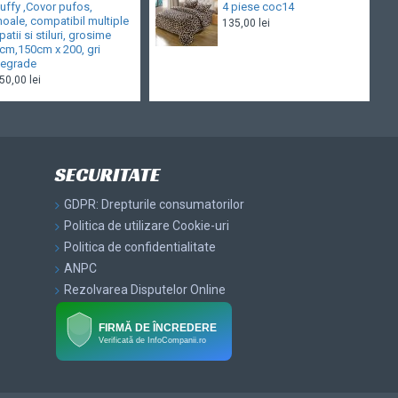
luffy ,Covor pufos,
4 piese coc14
oale, compatibil multiple
135,00 lei
patii si stiluri, grosime
cm,150cm x 200, gri
egrade
50,00 lei
SECURITATE
GDPR: Drepturile consumatorilor
Politica de utilizare Cookie-uri
Politica de confidentialitate
ANPC
Rezolvarea Disputelor Online
FIRMĂ DE ÎNCREDERE
Verificată de InfoCompanii.ro