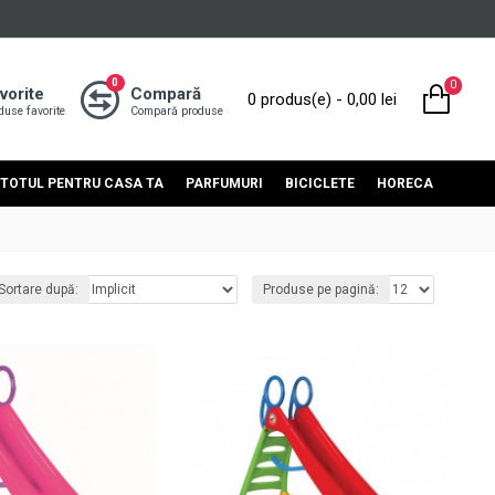
0
0
vorite
Compară
0 produs(e) - 0,00 lei
duse favorite
Compară produse
TOTUL PENTRU CASA TA
PARFUMURI
BICICLETE
HORECA
Sortare după:
Produse pe pagină: