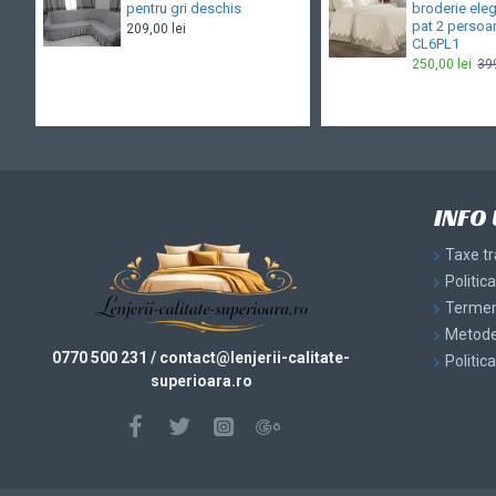
pentru gri deschis
broderie eleg
pat 2 persoa
209,00 lei
CL6PL1
250,00 lei
399
INFO 
Taxe t
Politic
Termeni
Metode
0770 500 231
/ contact@
lenjerii-calitate-
Politic
superioara.ro