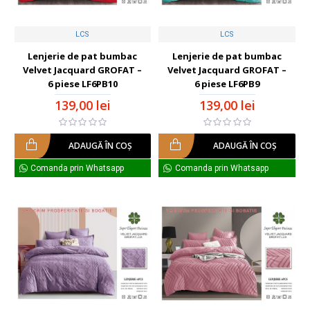
LCS
LCS
Lenjerie de pat bumbac
Lenjerie de pat bumbac
Velvet Jacquard GROFAT –
Velvet Jacquard GROFAT –
6 piese LF6PB10
6 piese LF6PB9
139,00 lei
139,00 lei
ADAUGĂ ÎN COŞ
ADAUGĂ ÎN COŞ
Comanda prin Whatsapp
Comanda prin Whatsapp