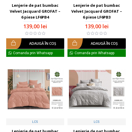
Lenjerie de pat bumbac
Lenjerie de pat bumbac
Velvet Jacquard GROFAT –
Velvet Jacquard GROFAT –
6 piese LF6PB4
6 piese LF6PB3
139,00 lei
139,00 lei
ADAUGĂ ÎN COŞ
ADAUGĂ ÎN COŞ
Comanda prin Whatsapp
Comanda prin Whatsapp
LCS
LCS
Lenjerie de pat bumbac
Lenjerie de pat bumbac