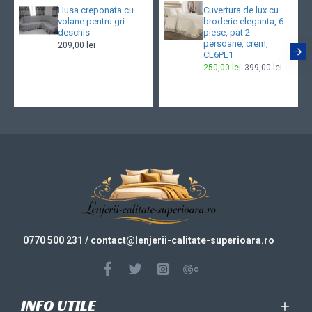
Husa creponata cu
Cuvertura de lux cu
volane pentru gri
broderie eleganta, 6
deschis
piese, pat 2
persoane, crem,
209,00 lei
CL6PL1
250,00 lei
399,00 lei
0770 500 231
/ contact@
lenjerii-calitate-superioara.ro
INFO UTILE