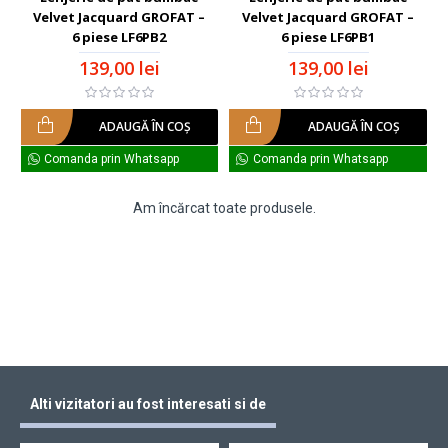
Velvet Jacquard GROFAT –
Velvet Jacquard GROFAT –
6 piese LF6PB2
6 piese LF6PB1
139,00 lei
139,00 lei
ADAUGĂ ÎN COŞ
ADAUGĂ ÎN COŞ
Comanda prin Whatsapp
Comanda prin Whatsapp
Am încărcat toate produsele.
Alti vizitatori au fost interesati si de