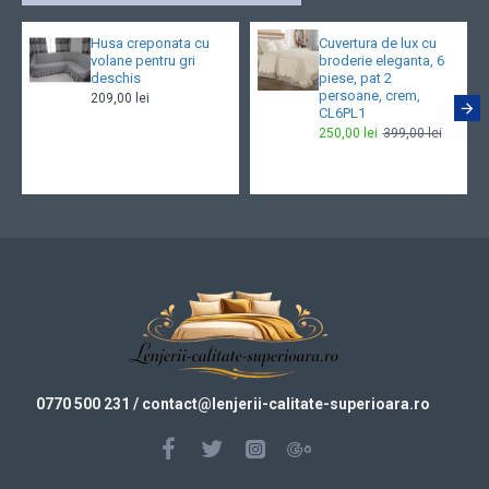
Husa creponata cu
Cuvertura de lux cu
volane pentru gri
broderie eleganta, 6
deschis
piese, pat 2
persoane, crem,
209,00 lei
CL6PL1
250,00 lei
399,00 lei
0770 500 231
/ contact@
lenjerii-calitate-superioara.ro