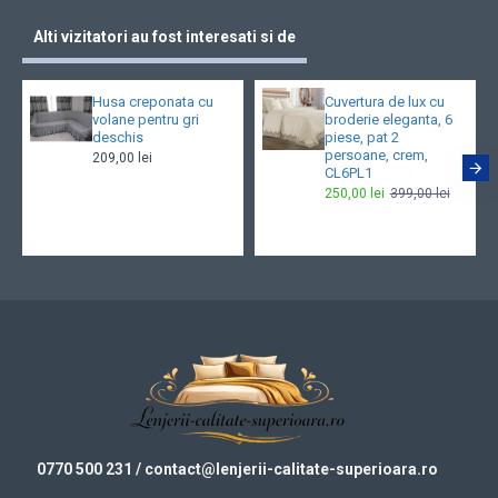
Alti vizitatori au fost interesati si de
Husa creponata cu
Cuvertura de lux cu
volane pentru gri
broderie eleganta, 6
deschis
piese, pat 2
persoane, crem,
209,00 lei
CL6PL1
250,00 lei
399,00 lei
0770 500 231
/ contact@
lenjerii-calitate-superioara.ro