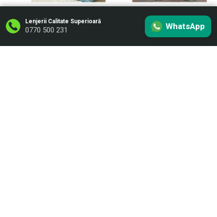
LCS
LCS
Lenjerii Calitate Superioară
WhatsApp
Filtru produse
0770 500 231
Lenjerie de pat 4 piese
Lenjerie de pat 4 piese
dublu Deluxe din Bumbac
dublu Deluxe din Bumbac
Soft Touch cu Volanase,
Soft Touch cu Volanase,
VOL27
VOL26
159,00 lei
159,00 lei
ADAUGĂ ÎN COŞ
ADAUGĂ ÎN COŞ
Comanda prin Whatsapp
Comanda prin Whatsapp