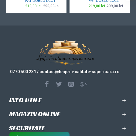
PAT DUBLU LCC1
PAT DUBLU LCC2
219,00 lei
299,00 lei
219,00 lei
299,00 lei
0770 500 231
/ contact@
lenjerii-calitate-superioara.ro
INFO UTILE
MAGAZIN ONLINE
SECURITATE