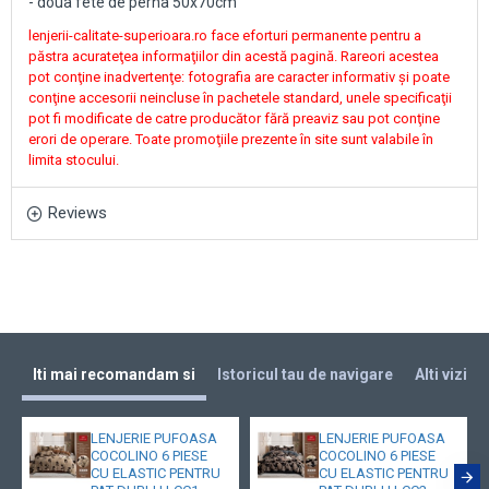
- doua fete de perna 50x70cm
lenjerii-calitate-superioara.ro face eforturi permanente pentru a
păstra acurateţea informaţiilor din acestă pagină. Rareori acestea
pot conţine inadvertenţe: fotografia are caracter informativ şi poate
conţine accesorii neincluse în pachetele standard, unele specificaţii
pot fi modificate de catre producător fără preaviz sau pot conţine
erori de operare. Toate promoţiile prezente în site sunt valabile în
limita stocului.
Reviews
Iti mai recomandam si
Istoricul tau de navigare
Alti vizita
LENJERIE PUFOASA
LENJERIE PUFOASA
COCOLINO 6 PIESE
COCOLINO 6 PIESE
CU ELASTIC PENTRU
CU ELASTIC PENTRU