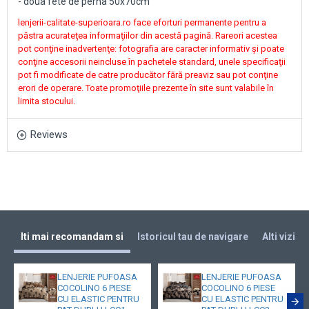
- doua fete de perna 50x70cm
lenjerii-calitate-superioara.ro face eforturi permanente pentru a
păstra acurateţea informaţiilor din acestă pagină. Rareori acestea
pot conţine inadvertenţe: fotografia are caracter informativ şi poate
conţine accesorii neincluse în pachetele standard, unele specificaţii
pot fi modificate de catre producător fără preaviz sau pot conţine
erori de operare. Toate promoţiile prezente în site sunt valabile în
limita stocului.
Reviews
Iti mai recomandam si
Istoricul tau de navigare
Alti vizita
LENJERIE PUFOASA
LENJERIE PUFOASA
COCOLINO 6 PIESE
COCOLINO 6 PIESE
CU ELASTIC PENTRU
CU ELASTIC PENTRU