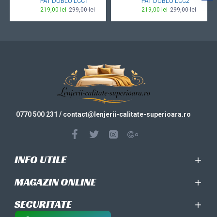
PAT DUBLU LCC1
PAT DUBLU LCC2
219,00 lei
299,00 lei
219,00 lei
299,00 lei
0770 500 231
/ contact@
lenjerii-calitate-superioara.ro
INFO UTILE
MAGAZIN ONLINE
SECURITATE